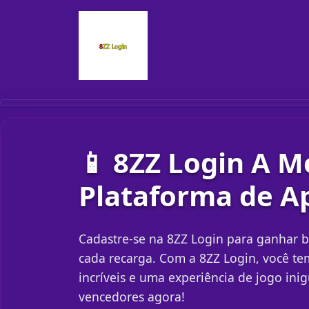
📱 8ZZ Login A M
Plataforma de A
Cadastre-se na 8ZZ Login para ganhar 
cada recarga. Com a 8ZZ Login, você t
incríveis e uma experiência de jogo inig
vencedores agora!