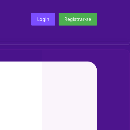
Login
Registrar-se