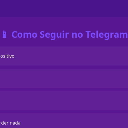
📱 Como Seguir no Telegram
ositivo
erder nada