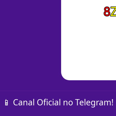
📱 Canal Oficial no Telegram!