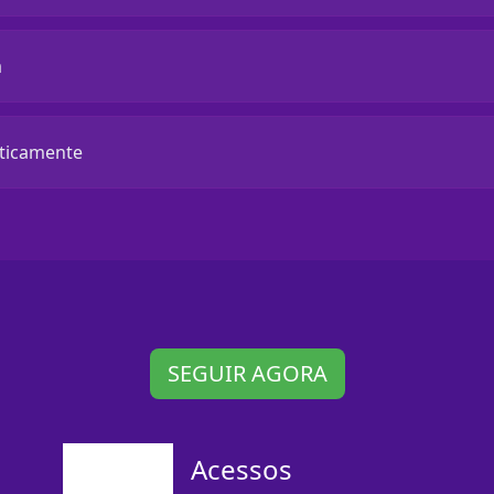
a
aticamente
SEGUIR AGORA
Acessos