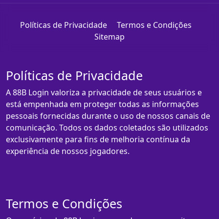
Políticas de Privacidade
Termos e Condições
Sitemap
Políticas de Privacidade
A 88B Login valoriza a privacidade de seus usuários e
está empenhada em proteger todas as informações
pessoais fornecidas durante o uso de nossos canais de
comunicação. Todos os dados coletados são utilizados
exclusivamente para fins de melhoria contínua da
experiência de nossos jogadores.
Termos e Condições