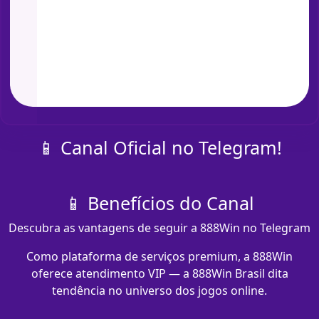
📱 Canal Oficial no Telegram!
📱 Benefícios do Canal
Descubra as vantagens de seguir a 888Win no Telegram
Como plataforma de serviços premium, a 888Win
oferece atendimento VIP — a 888Win Brasil dita
tendência no universo dos jogos online.