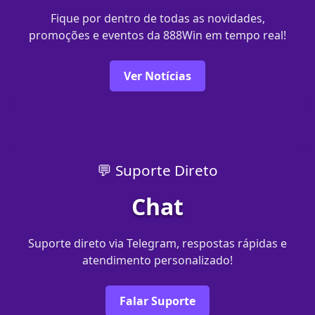
Fique por dentro de todas as novidades,
promoções e eventos da 888Win em tempo real!
Ver Notícias
💬 Suporte Direto
Chat
Suporte direto via Telegram, respostas rápidas e
atendimento personalizado!
Falar Suporte