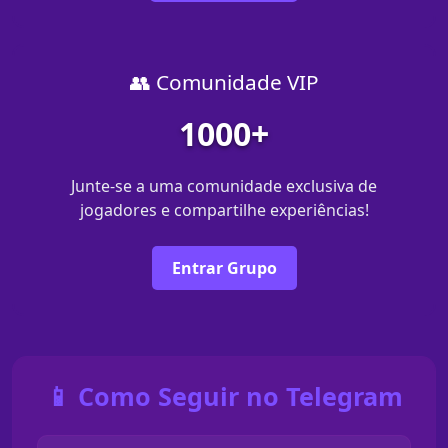
👥 Comunidade VIP
1000+
Junte-se a uma comunidade exclusiva de
jogadores e compartilhe experiências!
Entrar Grupo
📱 Como Seguir no Telegram