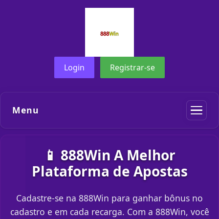
Login
Registrar-se
Menu
📱 888Win A Melhor
Plataforma de Apostas
Cadastre-se na 888Win para ganhar bônus no
cadastro e em cada recarga. Com a 888Win, você