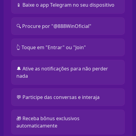
📱 Baixe o app Telegram no seu dispositivo
🔍 Procure por "@888WinOficial"
👆 Toque em "Entrar" ou "Join"
🔔 Ative as notificações para não perder
nada
💬 Participe das conversas e interaja
🎁 Receba bônus exclusivos
automaticamente