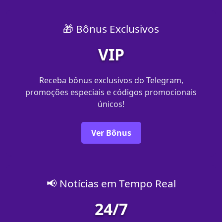
🎁 Bônus Exclusivos
VIP
Receba bônus exclusivos do Telegram,
promoções especiais e códigos promocionais
únicos!
Ver Bônus
📢 Notícias em Tempo Real
24/7