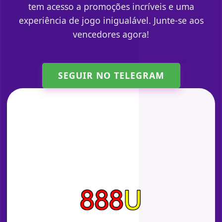
tem acesso a promoções incríveis e uma
experiência de jogo inigualável. Junte-se aos
vencedores agora!
SEGUIR NO TELEGRAM