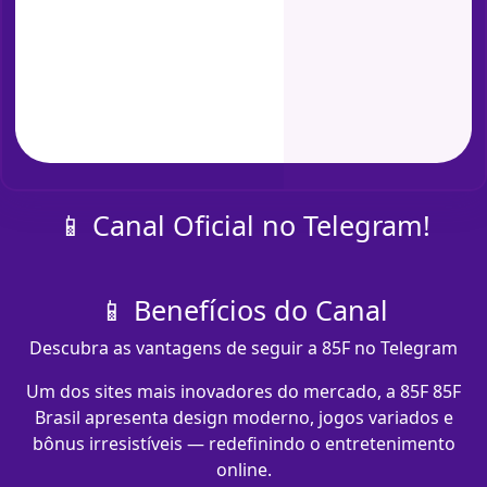
📱 Canal Oficial no Telegram!
📱 Benefícios do Canal
Descubra as vantagens de seguir a 85F no Telegram
Um dos sites mais inovadores do mercado, a 85F 85F
Brasil apresenta design moderno, jogos variados e
bônus irresistíveis — redefinindo o entretenimento
online.