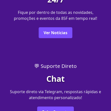
Fique por dentro de todas as novidades,
promoções e eventos da 85F em tempo real!
Ver Notícias
💬 Suporte Direto
Chat
Suporte direto via Telegram, respostas rápidas e
atendimento personalizado!