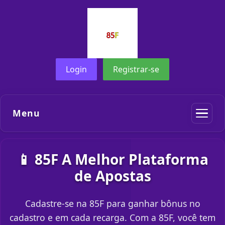
Login
Registrar-se
Menu
📱 85F A Melhor Plataforma
de Apostas
Cadastre-se na 85F para ganhar bônus no
cadastro e em cada recarga. Com a 85F, você tem