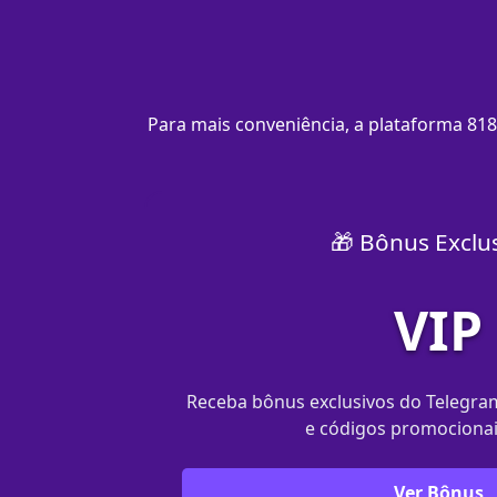
Para mais conveniência, a plataforma 818
🎁 Bônus Exclu
VIP
Receba bônus exclusivos do Telegra
e códigos promocionai
Ver Bônus