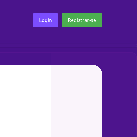
Login
Registrar-se