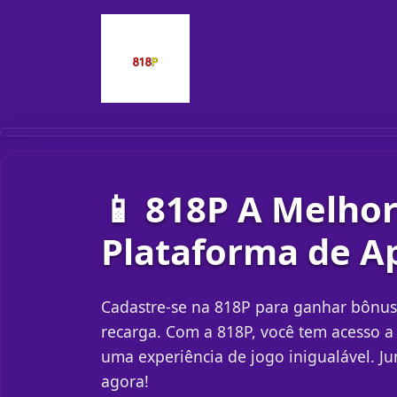
📱 818P A Melho
Plataforma de A
Cadastre-se na 818P para ganhar bônus
recarga. Com a 818P, você tem acesso a
uma experiência de jogo inigualável. J
agora!