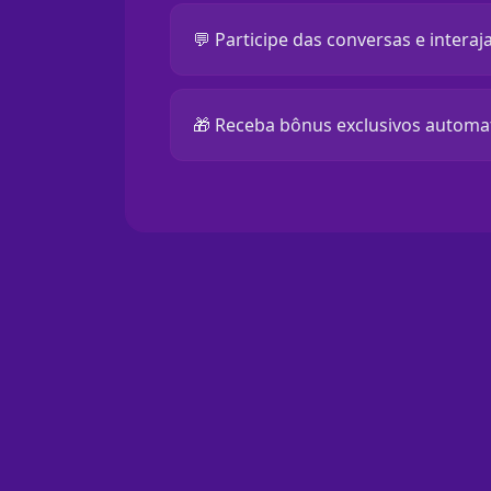
💬 Participe das conversas e interaj
🎁 Receba bônus exclusivos autom