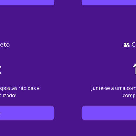
reto
👥 
t
espostas rápidas e
Junte-se a uma com
lizado!
compa
e