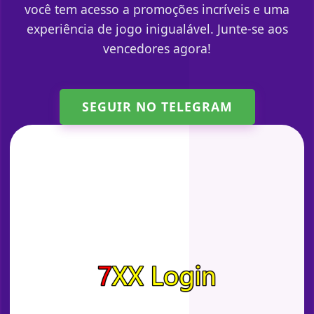
você tem acesso a promoções incríveis e uma
experiência de jogo inigualável. Junte-se aos
vencedores agora!
SEGUIR NO TELEGRAM