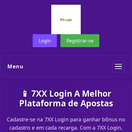
Login
Registrar-se
Menu
📱 7XX Login A Melhor
Plataforma de Apostas
Cadastre-se na 7XX Login para ganhar bônus no
cadastro e em cada recarga. Com a 7XX Login,