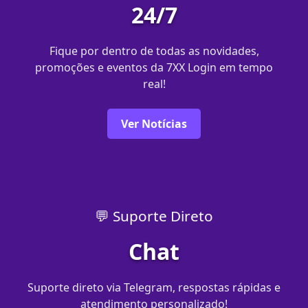
24/7
Fique por dentro de todas as novidades,
promoções e eventos da 7XX Login em tempo
real!
Ver Notícias
💬 Suporte Direto
Chat
Suporte direto via Telegram, respostas rápidas e
atendimento personalizado!