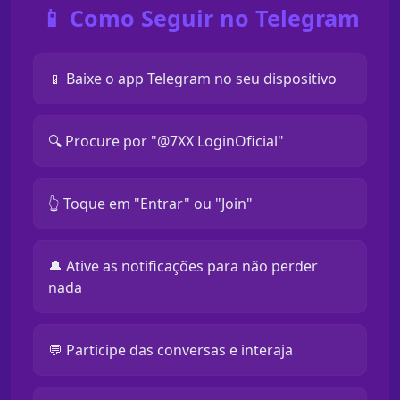
📱 Como Seguir no Telegram
📱 Baixe o app Telegram no seu dispositivo
🔍 Procure por "@7XX LoginOficial"
👆 Toque em "Entrar" ou "Join"
🔔 Ative as notificações para não perder
nada
💬 Participe das conversas e interaja