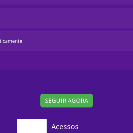
a
aticamente
SEGUIR AGORA
Acessos