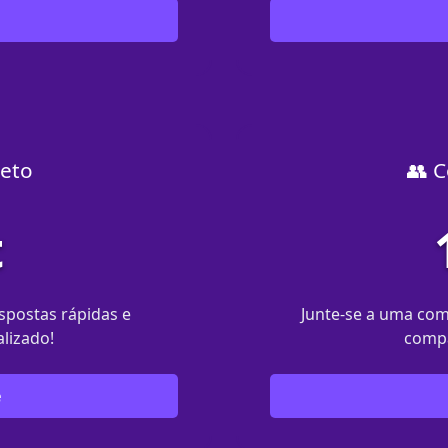
reto
👥 
t
espostas rápidas e
Junte-se a uma com
lizado!
compa
e