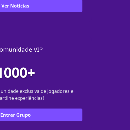
Ver Notícias
Comunidade VIP
1000+
unidade exclusiva de jogadores e
rtilhe experiências!
Entrar Grupo