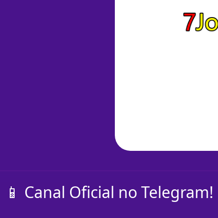
📱 Canal Oficial no Telegram!