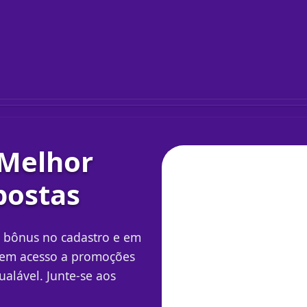
 Melhor
postas
 bônus no cadastro e em
tem acesso a promoções
ualável. Junte-se aos