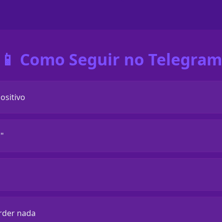
📱 Como Seguir no Telegram
ositivo
"
erder nada