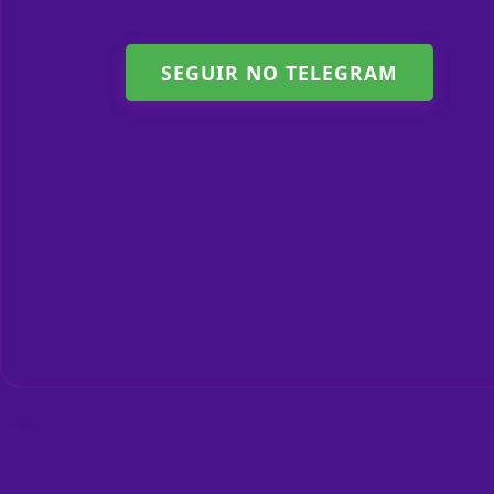
SEGUIR NO TELEGRAM