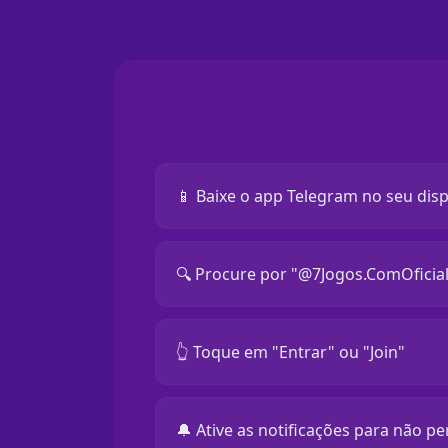
📱 Baixe o app Telegram no seu disp
🔍 Procure por "@7Jogos.ComOficial
👆 Toque em "Entrar" ou "Join"
🔔 Ative as notificações para não p