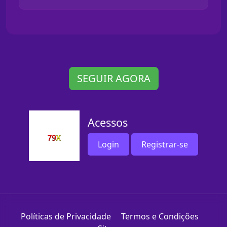
SEGUIR AGORA
Acessos
Login
Registrar-se
Políticas de Privacidade
Termos e Condições