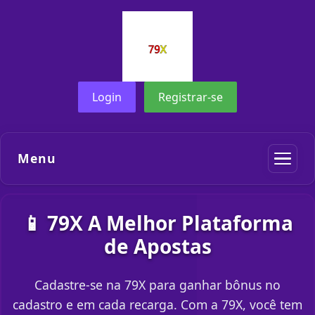
Login
Registrar-se
Menu
📱 79X A Melhor Plataforma
de Apostas
Cadastre-se na 79X para ganhar bônus no
cadastro e em cada recarga. Com a 79X, você tem