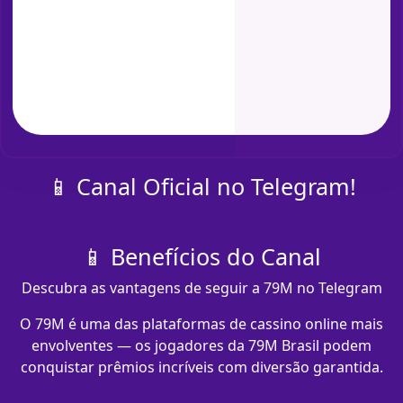
📱 Canal Oficial no Telegram!
📱 Benefícios do Canal
Descubra as vantagens de seguir a 79M no Telegram
O 79M é uma das plataformas de cassino online mais
envolventes — os jogadores da 79M Brasil podem
conquistar prêmios incríveis com diversão garantida.