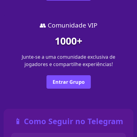
👥 Comunidade VIP
1000+
Junte-se a uma comunidade exclusiva de
jogadores e compartilhe experiências!
Entrar Grupo
📱 Como Seguir no Telegram