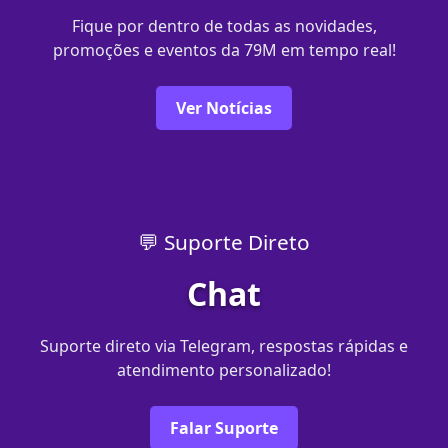
Fique por dentro de todas as novidades,
promoções e eventos da 79M em tempo real!
Ver Notícias
💬 Suporte Direto
Chat
Suporte direto via Telegram, respostas rápidas e
atendimento personalizado!
Falar Suporte