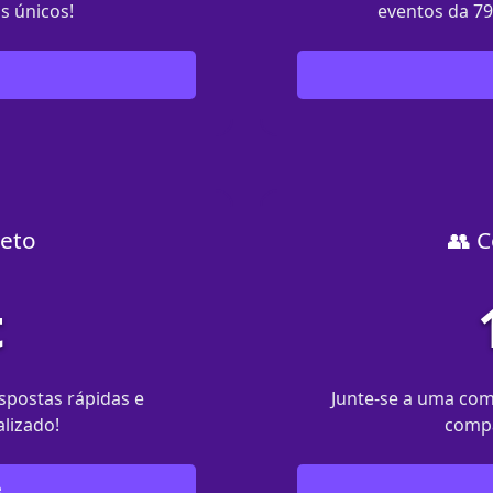
s únicos!
eventos da 79
reto
👥 
t
espostas rápidas e
Junte-se a uma com
lizado!
compa
e