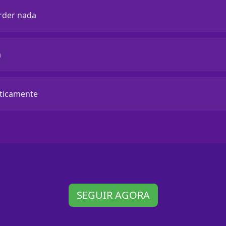
erder nada
a
aticamente
SEGUIR AGORA