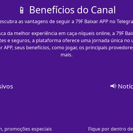
📱 Benefícios do Canal
escubra as vantagens de seguir a 79F Baixar APP no Telegr
sca da melhor experiência em caça-níqueis online, a 79F Ba
s e seguros, a plataforma oferece uma jornada única no u
r APP, seus benefícios, como jogar, os principais provedor
mais.
sivos
📢 Notí
m, promoções especiais
Fique por dentro d