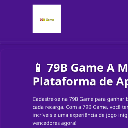
📱 79B Game A M
Plataforma de A
Cadastre-se na 79B Game para ganhar 
cada recarga. Com a 79B Game, você t
incríveis e uma experiência de jogo inig
vencedores agora!