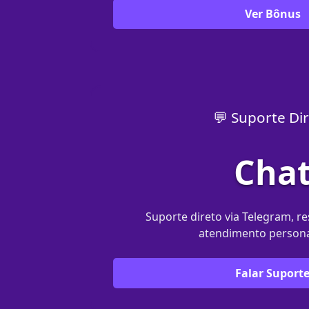
Ver Bônus
💬 Suporte Di
Cha
Suporte direto via Telegram, r
atendimento persona
Falar Suport