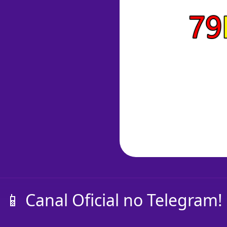
📱 Canal Oficial no Telegram!