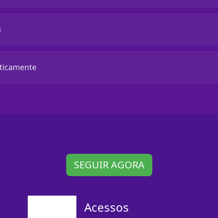
a
aticamente
SEGUIR AGORA
Acessos