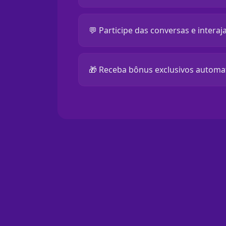
💬 Participe das conversas e interaj
🎁 Receba bônus exclusivos autom