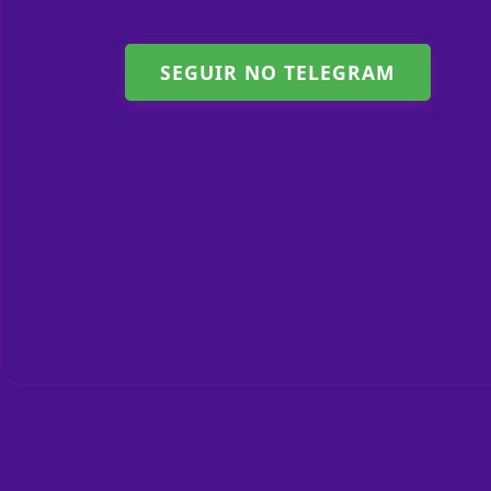
SEGUIR NO TELEGRAM