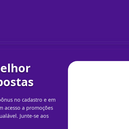
elhor
postas
bônus no cadastro e em
em acesso a promoções
ualável. Junte-se aos