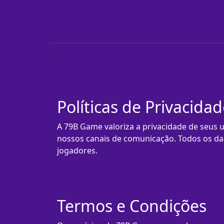
Políticas de Privacida
A 79B Game valoriza a privacidade de seus
nossos canais de comunicação. Todos os dad
jogadores.
Termos e Condições