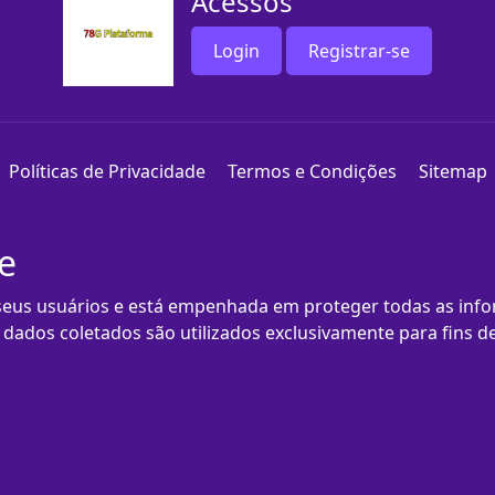
Acessos
Login
Registrar-se
Políticas de Privacidade
Termos e Condições
Sitemap
de
 seus usuários e está empenhada em proteger todas as inf
dados coletados são utilizados exclusivamente para fins d