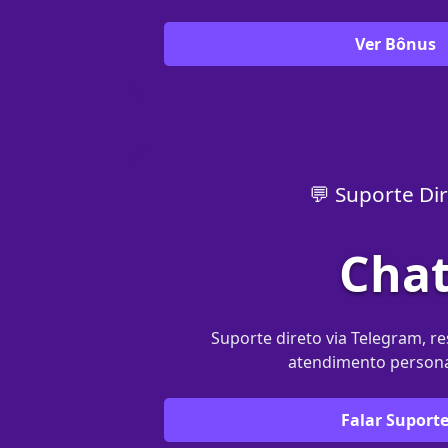
Ver Bônus
💬 Suporte Di
Cha
Suporte direto via Telegram, r
atendimento persona
Falar Suport