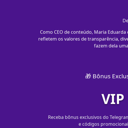
De
Como CEO de conteúdo, Maria Eduarda com
refletem os valores de transparência, di
fazem dela uma 
🎁 Bônus Exclu
VIP
Receba bônus exclusivos do Telegra
e códigos promocionai