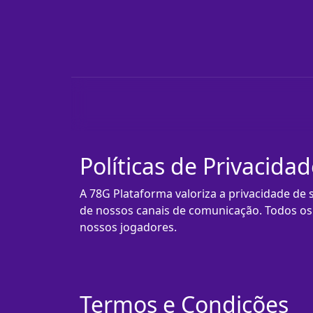
Políticas de Privacida
A 78G Plataforma valoriza a privacidade de
de nossos canais de comunicação. Todos os 
nossos jogadores.
Termos e Condições