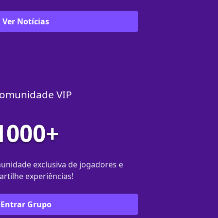
Ver Notícias
Comunidade VIP
1000+
unidade exclusiva de jogadores e
rtilhe experiências!
Entrar Grupo