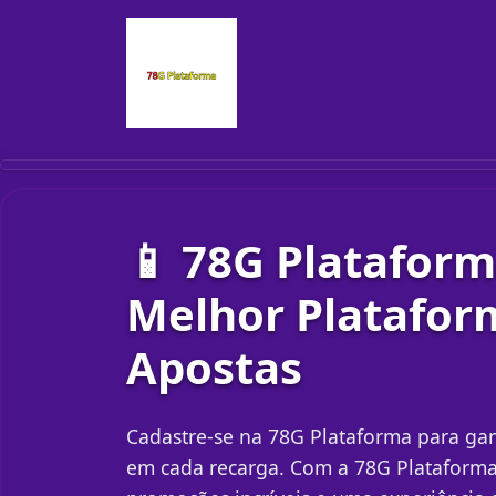
📱 78G Plataform
Melhor Platafor
Apostas
Cadastre-se na 78G Plataforma para ga
em cada recarga. Com a 78G Plataforma