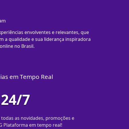
ram
periências envolventes e relevantes, que
m a qualidade e sua liderança inspiradora
nline no Brasil.
cias em Tempo Real
24/7
e todas as novidades, promoções e
G Plataforma em tempo real!