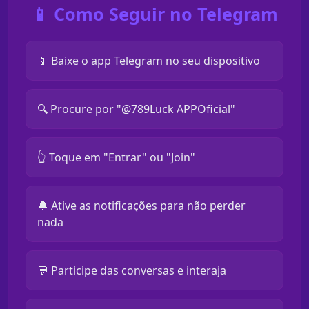
📱 Como Seguir no Telegram
📱 Baixe o app Telegram no seu dispositivo
🔍 Procure por "@789Luck APPOficial"
👆 Toque em "Entrar" ou "Join"
🔔 Ative as notificações para não perder
nada
💬 Participe das conversas e interaja