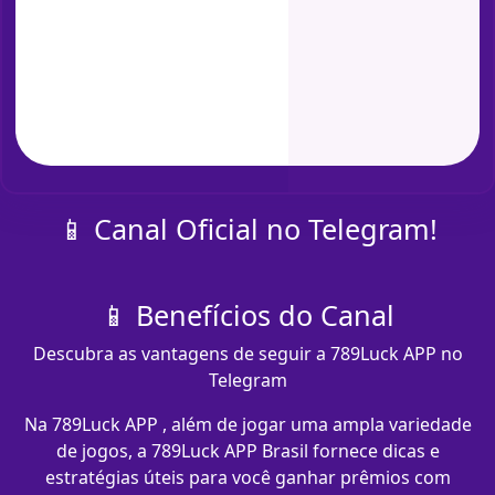
📱 Canal Oficial no Telegram!
📱 Benefícios do Canal
Descubra as vantagens de seguir a 789Luck APP no
Telegram
Na 789Luck APP , além de jogar uma ampla variedade
de jogos, a 789Luck APP Brasil fornece dicas e
estratégias úteis para você ganhar prêmios com