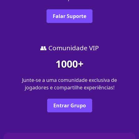
Falar Suporte
👥 Comunidade VIP
1000+
Junte-se a uma comunidade exclusiva de
jogadores e compartilhe experiências!
Entrar Grupo