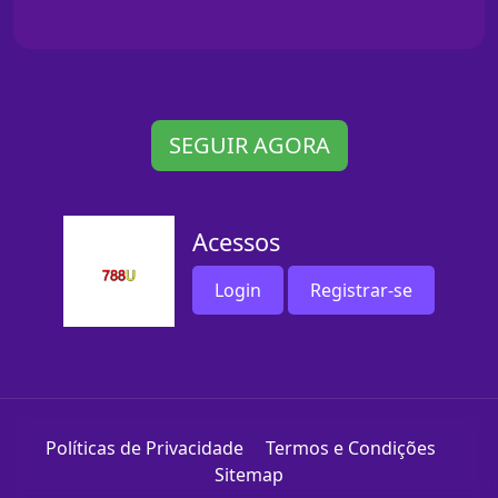
SEGUIR AGORA
Acessos
Login
Registrar-se
Políticas de Privacidade
Termos e Condições
Sitemap