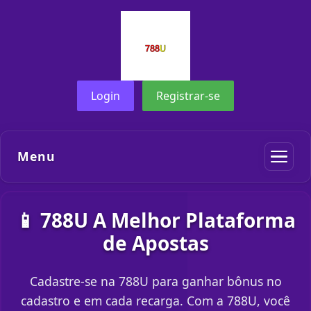
Login
Registrar-se
Menu
📱 788U A Melhor Plataforma
de Apostas
Cadastre-se na 788U para ganhar bônus no
cadastro e em cada recarga. Com a 788U, você