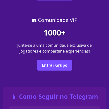
👥 Comunidade VIP
1000+
Junte-se a uma comunidade exclusiva de
jogadores e compartilhe experiências!
Entrar Grupo
📱 Como Seguir no Telegram