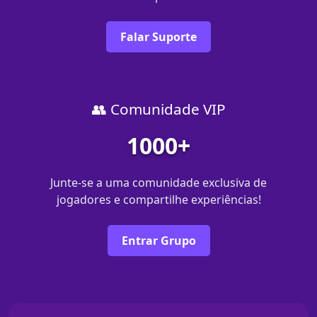
Falar Suporte
👥 Comunidade VIP
1000+
Junte-se a uma comunidade exclusiva de
jogadores e compartilhe experiências!
Entrar Grupo