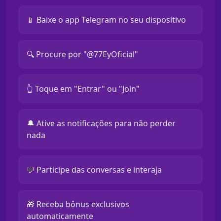
📱 Baixe o app Telegram no seu dispositivo
🔍 Procure por "@77EyOficial"
👆 Toque em "Entrar" ou "Join"
🔔 Ative as notificações para não perder
nada
💬 Participe das conversas e interaja
🎁 Receba bônus exclusivos
automaticamente