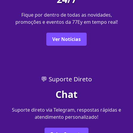
Fique por dentro de todas as novidades,
promoções e eventos da 77Ey em tempo real!
Ver Notícias
💬 Suporte Direto
Chat
Suporte direto via Telegram, respostas rápidas e
atendimento personalizado!