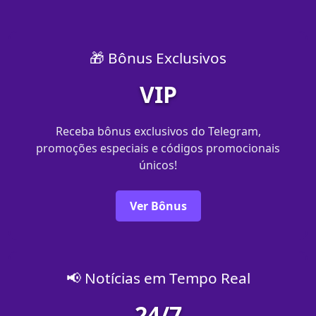
🎁 Bônus Exclusivos
VIP
Receba bônus exclusivos do Telegram,
promoções especiais e códigos promocionais
únicos!
Ver Bônus
📢 Notícias em Tempo Real
24/7