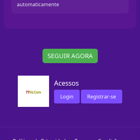
automaticamente
SEGUIR AGORA
Acessos
Login
Registrar-se