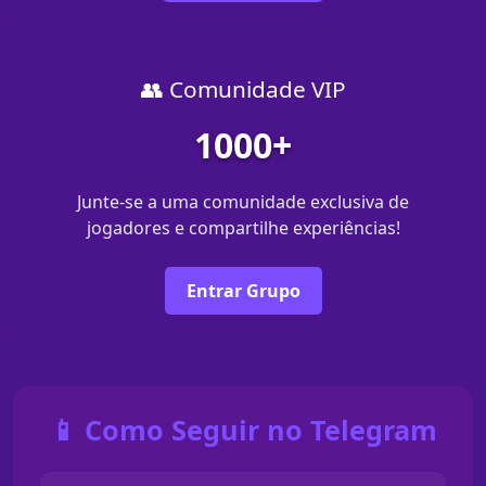
👥 Comunidade VIP
1000+
Junte-se a uma comunidade exclusiva de
jogadores e compartilhe experiências!
Entrar Grupo
📱 Como Seguir no Telegram