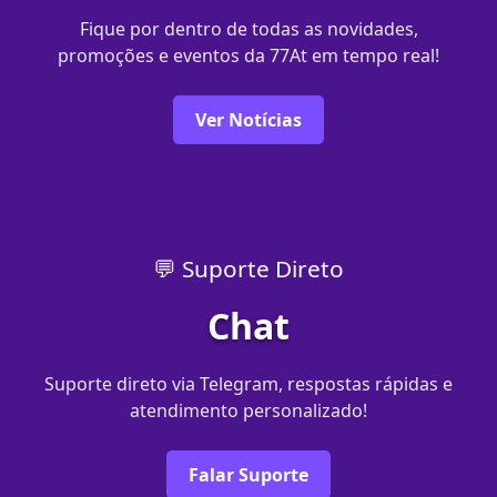
Fique por dentro de todas as novidades,
promoções e eventos da 77At em tempo real!
Ver Notícias
💬 Suporte Direto
Chat
Suporte direto via Telegram, respostas rápidas e
atendimento personalizado!
Falar Suporte