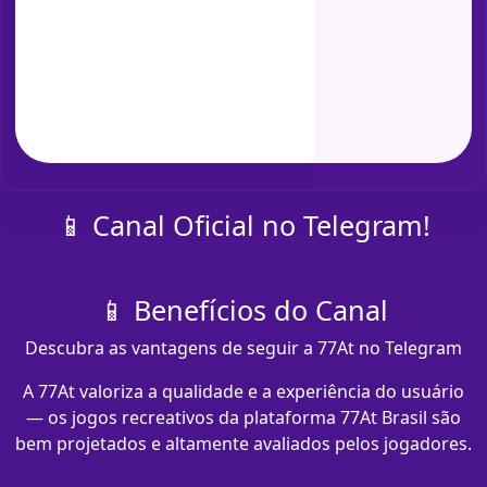
📱 Canal Oficial no Telegram!
📱 Benefícios do Canal
Descubra as vantagens de seguir a 77At no Telegram
A 77At valoriza a qualidade e a experiência do usuário
— os jogos recreativos da plataforma 77At Brasil são
bem projetados e altamente avaliados pelos jogadores.