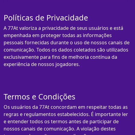
Políticas de Privacidade
A 77At valoriza a privacidade de seus usuários e está
empenhada em proteger todas as informações
pessoais fornecidas durante o uso de nossos canais de
comunicação. Todos os dados coletados são utilizados
exclusivamente para fins de melhoria contínua da
experiência de nossos jogadores.
Termos e Condições
Os usuários da 77At concordam em respeitar todas as
regras e regulamentos estabelecidos. É importante ler
e entender todos os termos antes de participar de
nossos canais de comunicação. A violação destes