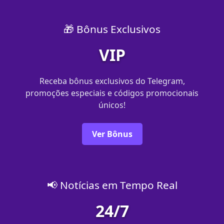
🎁 Bônus Exclusivos
VIP
Receba bônus exclusivos do Telegram,
promoções especiais e códigos promocionais
únicos!
Ver Bônus
📢 Notícias em Tempo Real
24/7