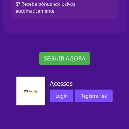
🎁 Receba bônus exclusivos
automaticamente
SEGUIR AGORA
Acessos
Login
Registrar-se