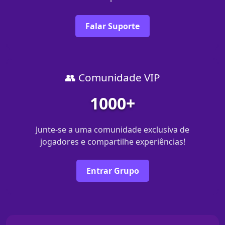
Falar Suporte
👥 Comunidade VIP
1000+
Junte-se a uma comunidade exclusiva de
jogadores e compartilhe experiências!
Entrar Grupo