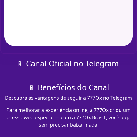
📱 Canal Oficial no Telegram!
📱 Benefícios do Canal
Descubra as vantagens de seguir a 777Ox no Telegram
Para melhorar a experiência online, a 777Ox criou um
acesso web especial — com a 777Ox Brasil , você joga
sem precisar baixar nada.