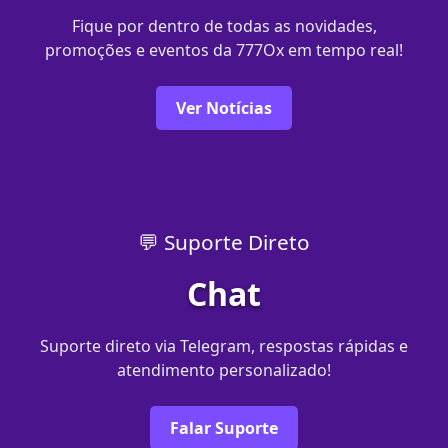
Fique por dentro de todas as novidades,
promoções e eventos da 777Ox em tempo real!
Ver Notícias
💬 Suporte Direto
Chat
Suporte direto via Telegram, respostas rápidas e
atendimento personalizado!
Falar Suporte