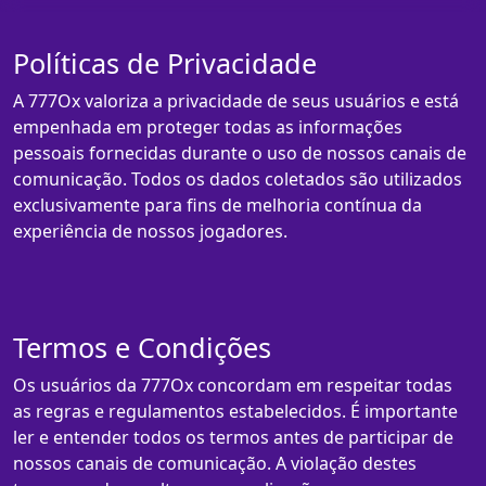
Políticas de Privacidade
A 777Ox valoriza a privacidade de seus usuários e está
empenhada em proteger todas as informações
pessoais fornecidas durante o uso de nossos canais de
comunicação. Todos os dados coletados são utilizados
exclusivamente para fins de melhoria contínua da
experiência de nossos jogadores.
Termos e Condições
Os usuários da 777Ox concordam em respeitar todas
as regras e regulamentos estabelecidos. É importante
ler e entender todos os termos antes de participar de
nossos canais de comunicação. A violação destes