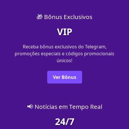
🎁 Bônus Exclusivos
VIP
Receba bônus exclusivos do Telegram,
promoções especiais e códigos promocionais
únicos!
Ver Bônus
📢 Notícias em Tempo Real
24/7