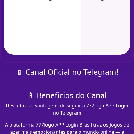
📱 Canal Oficial no Telegram!
📱 Benefícios do Canal
Descubra as vantagens de seguir a 777Jogo APP Login
no Telegram
A plataforma 777Jogo APP Login Brasil traz os jogos de
azar mais emocionantes para o mundo online — a