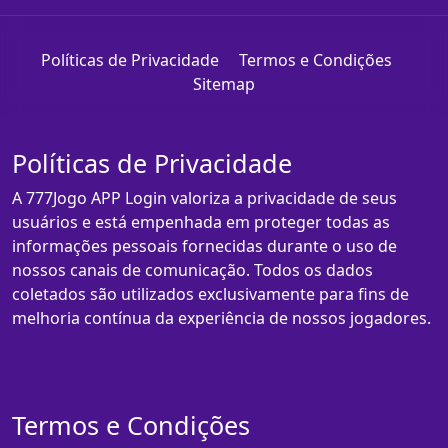
Políticas de Privacidade
Termos e Condições
Sitemap
Políticas de Privacidade
A 777Jogo APP Login valoriza a privacidade de seus
usuários e está empenhada em proteger todas as
informações pessoais fornecidas durante o uso de
nossos canais de comunicação. Todos os dados
coletados são utilizados exclusivamente para fins de
melhoria contínua da experiência de nossos jogadores.
Termos e Condições