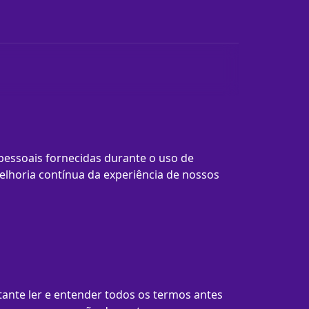
pessoais fornecidas durante o uso de
elhoria contínua da experiência de nossos
ante ler e entender todos os termos antes