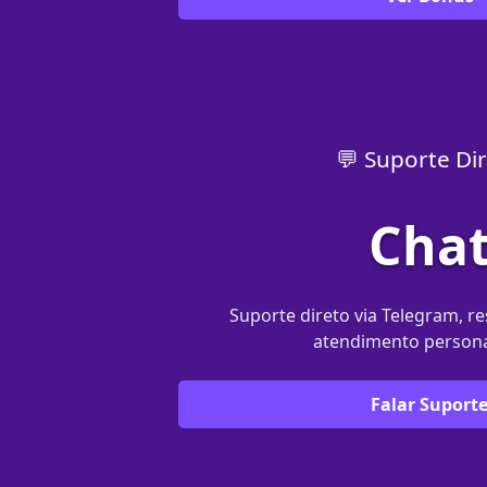
💬 Suporte Di
Cha
Suporte direto via Telegram, r
atendimento persona
Falar Suport