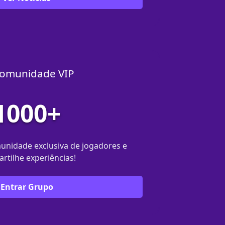
Comunidade VIP
1000+
unidade exclusiva de jogadores e
rtilhe experiências!
Entrar Grupo