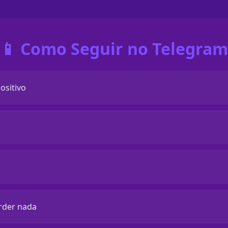
📱 Como Seguir no Telegram
ositivo
erder nada