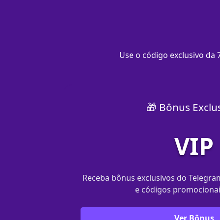
Use o código exclusivo da
🎁 Bônus Exclu
VIP
Receba bônus exclusivos do Telegra
e códigos promocionai
Ver Bônus