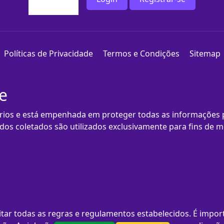
Políticas de Privacidade
Termos e Condições
Sitemap
de
ários e está empenhada em proteger todas as informações 
os coletados são utilizados exclusivamente para fins de m
r todas as regras e regulamentos estabelecidos. É import