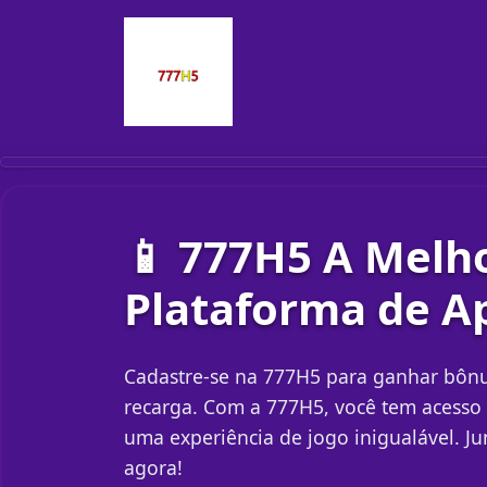
📱 777H5 A Melh
Plataforma de A
Cadastre-se na 777H5 para ganhar bônu
recarga. Com a 777H5, você tem acesso 
uma experiência de jogo inigualável. J
agora!