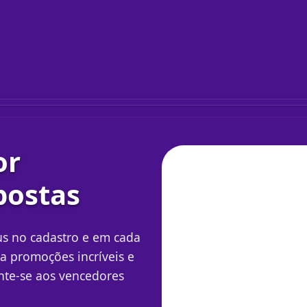
or
postas
s no cadastro e em cada
a promoções incríveis e
unte-se aos vencedores