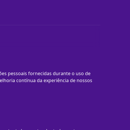
ões pessoais fornecidas durante o uso de
elhoria contínua da experiência de nossos