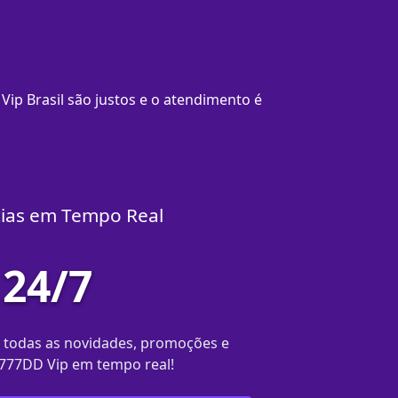
ip Brasil são justos e o atendimento é
cias em Tempo Real
24/7
e todas as novidades, promoções e
 777DD Vip em tempo real!