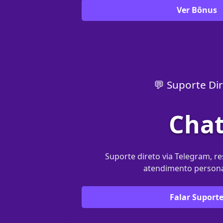
Ver Bônus
💬 Suporte Di
Cha
Suporte direto via Telegram, r
atendimento persona
Falar Suport