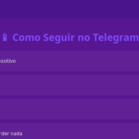
📱 Como Seguir no Telegram
ositivo
erder nada