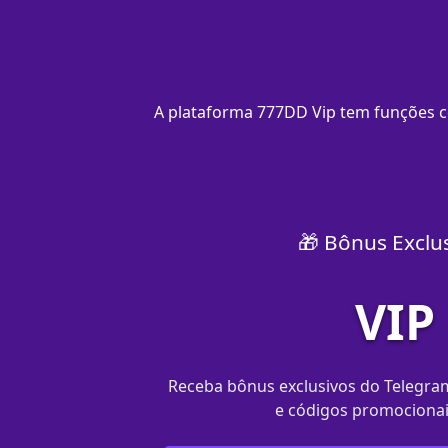
A plataforma 777DD Vip tem funções co
🎁 Bônus Exclu
VIP
Receba bônus exclusivos do Telegra
e códigos promocionai