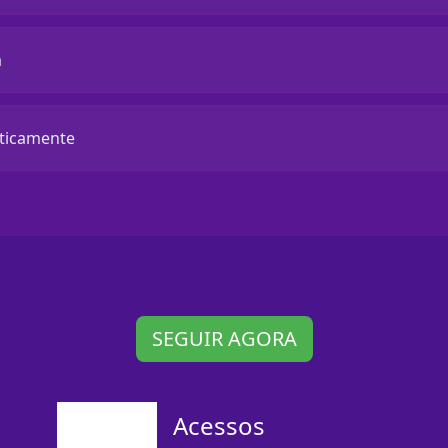
a
aticamente
SEGUIR AGORA
Acessos