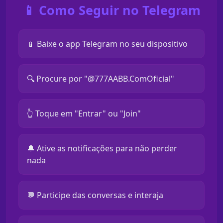
📱 Como Seguir no Telegram
📱 Baixe o app Telegram no seu dispositivo
🔍 Procure por "@777AABB.ComOficial"
👆 Toque em "Entrar" ou "Join"
🔔 Ative as notificações para não perder
nada
💬 Participe das conversas e interaja