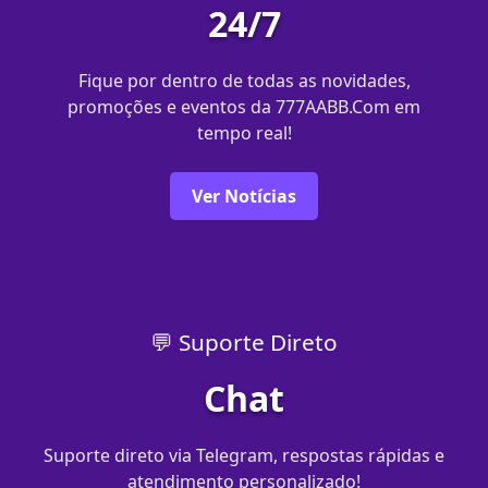
24/7
Fique por dentro de todas as novidades,
promoções e eventos da 777AABB.Com em
tempo real!
Ver Notícias
💬 Suporte Direto
Chat
Suporte direto via Telegram, respostas rápidas e
atendimento personalizado!