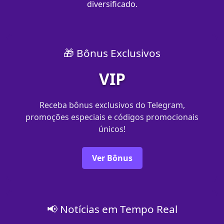
diversificado.
🎁 Bônus Exclusivos
VIP
Receba bônus exclusivos do Telegram,
promoções especiais e códigos promocionais
únicos!
Ver Bônus
📢 Notícias em Tempo Real