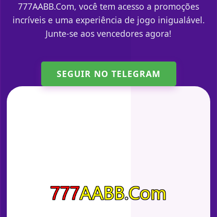
777AABB.Com, você tem acesso a promoções
incríveis e uma experiência de jogo inigualável.
Junte-se aos vencedores agora!
SEGUIR NO TELEGRAM