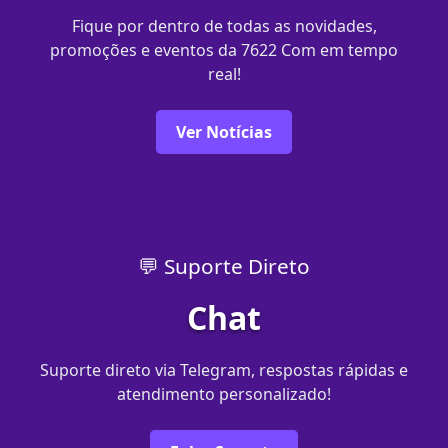
Fique por dentro de todas as novidades,
promoções e eventos da 7622 Com em tempo
real!
Ver Notícias
💬 Suporte Direto
Chat
Suporte direto via Telegram, respostas rápidas e
atendimento personalizado!