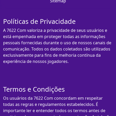
Sitemap
Políticas de Privacidade
A 7622 Com valoriza a privacidade de seus usuários e
está empenhada em proteger todas as informações
pessoais fornecidas durante o uso de nossos canais de
comunicação. Todos os dados coletados são utilizados
exclusivamente para fins de melhoria contínua da
experiência de nossos jogadores.
Termos e Condições
Os usuários da 7622 Com concordam em respeitar
todas as regras e regulamentos estabelecidos. É
importante ler e entender todos os termos antes de