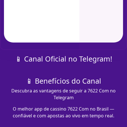
📱 Canal Oficial no Telegram!
📱 Benefícios do Canal
Descubra as vantagens de seguir a 7622 Com no
Telegram
O melhor app de cassino 7622 Com no Brasil —
confiável e com apostas ao vivo em tempo real.