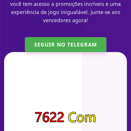
você tem acesso a promoções incríveis e uma
experiência de jogo inigualável. Junte-se aos
vencedores agora!
SEGUIR NO TELEGRAM