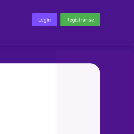
Login
Registrar-se