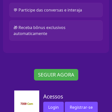
💬 Participe das conversas e interaja
🎁 Receba bônus exclusivos
automaticamente
SEGUIR AGORA
Acessos
Login
Registrar-se