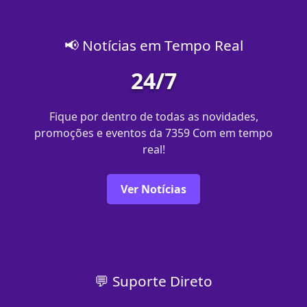
📢 Notícias em Tempo Real
24/7
Fique por dentro de todas as novidades,
promoções e eventos da 7359 Com em tempo
real!
Ver Notícias
💬 Suporte Direto