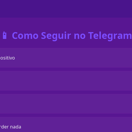
📱 Como Seguir no Telegram
ositivo
erder nada