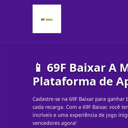
📱 69F Baixar A 
Plataforma de A
Cadastre-se na 69F Baixar para ganhar
cada recarga. Com a 69F Baixar, você t
incríveis e uma experiência de jogo inig
vencedores agora!