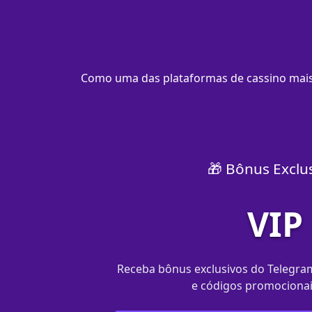
Como uma das plataformas de cassino mais c
🎁 Bônus Exclu
VIP
Receba bônus exclusivos do Telegra
e códigos promocionai