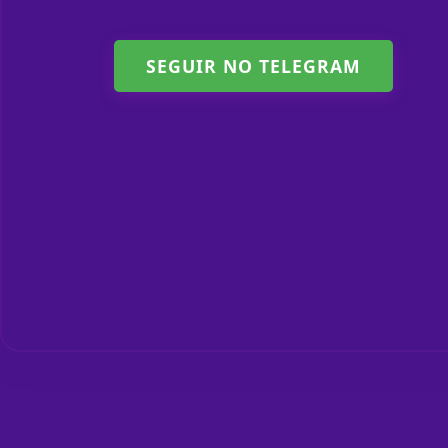
SEGUIR NO TELEGRAM