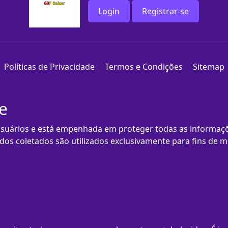
Login
Registrar-se
Políticas de Privacidade
Termos e Condições
Sitemap
de
s usuários e está empenhada em proteger todas as informaç
os coletados são utilizados exclusivamente para fins de m