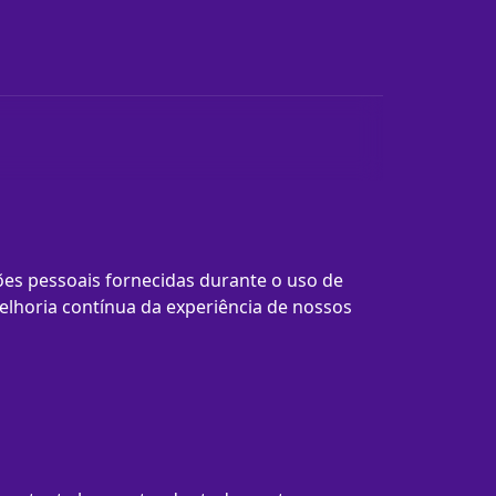
ões pessoais fornecidas durante o uso de
elhoria contínua da experiência de nossos