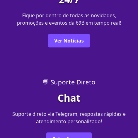
Fique por dentro de todas as novidades,
promoções e eventos da 69B em tempo real!
Ver Notícias
💬 Suporte Direto
Chat
Suporte direto via Telegram, respostas rápidas e
atendimento personalizado!