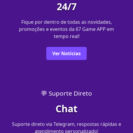
24/7
Fique por dentro de todas as novidades,
promoções e eventos da 67 Game APP em
tempo real!
Ver Notícias
💬 Suporte Direto
Chat
Suporte direto via Telegram, respostas rápidas e
atendimento personalizado!