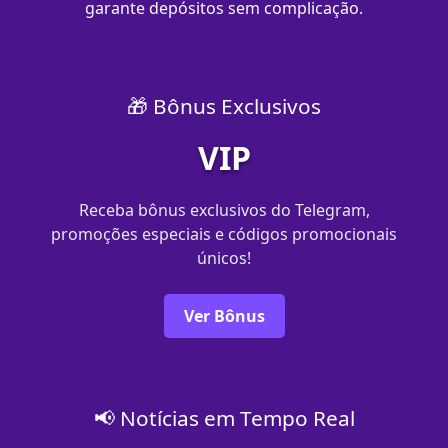
garante depósitos sem complicação.
🎁 Bônus Exclusivos
VIP
Receba bônus exclusivos do Telegram,
promoções especiais e códigos promocionais
únicos!
Ver Bônus
📢 Notícias em Tempo Real