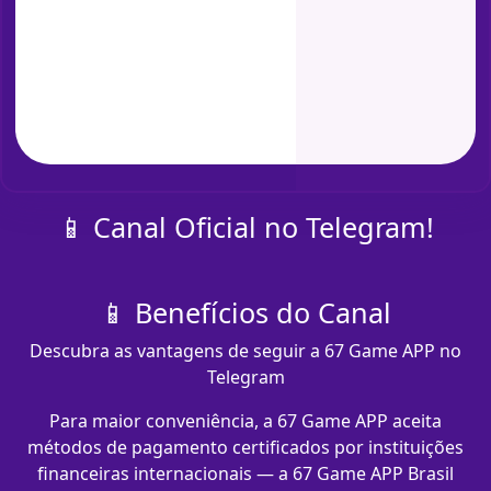
📱 Canal Oficial no Telegram!
📱 Benefícios do Canal
Descubra as vantagens de seguir a 67 Game APP no
Telegram
Para maior conveniência, a 67 Game APP aceita
métodos de pagamento certificados por instituições
financeiras internacionais — a 67 Game APP Brasil