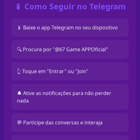
📱 Como Seguir no Telegram
📱 Baixe o app Telegram no seu dispositivo
🔍 Procure por "@67 Game APPOficial"
👆 Toque em "Entrar" ou "Join"
🔔 Ative as notificações para não perder
nada
💬 Participe das conversas e interaja