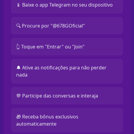
📱 Baixe o app Telegram no seu dispositivo
🔍 Procure por "@678GOficial"
👆 Toque em "Entrar" ou "Join"
🔔 Ative as notificações para não perder
nada
💬 Participe das conversas e interaja
🎁 Receba bônus exclusivos
automaticamente