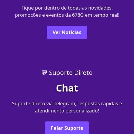
Fique por dentro de todas as novidades,
promoções e eventos da 678G em tempo real!
Ver Notícias
💬 Suporte Direto
Chat
Suporte direto via Telegram, respostas rápidas e
atendimento personalizado!
Falar Suporte