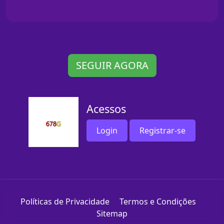
SEGUIR AGORA
Acessos
Login
Registrar-se
Políticas de Privacidade
Termos e Condições
Sitemap