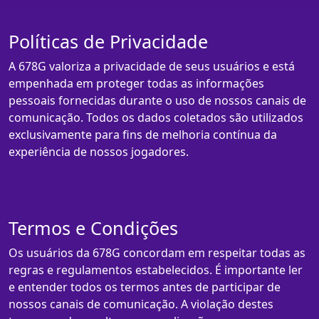
Políticas de Privacidade
A 678G valoriza a privacidade de seus usuários e está
empenhada em proteger todas as informações
pessoais fornecidas durante o uso de nossos canais de
comunicação. Todos os dados coletados são utilizados
exclusivamente para fins de melhoria contínua da
experiência de nossos jogadores.
Termos e Condições
Os usuários da 678G concordam em respeitar todas as
regras e regulamentos estabelecidos. É importante ler
e entender todos os termos antes de participar de
nossos canais de comunicação. A violação destes