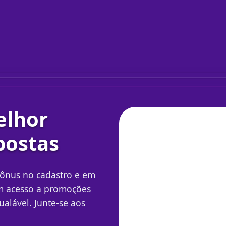
elhor
postas
ônus no cadastro e em
m acesso a promoções
ualável. Junte-se aos