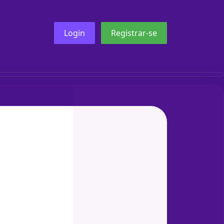
Login
Registrar-se