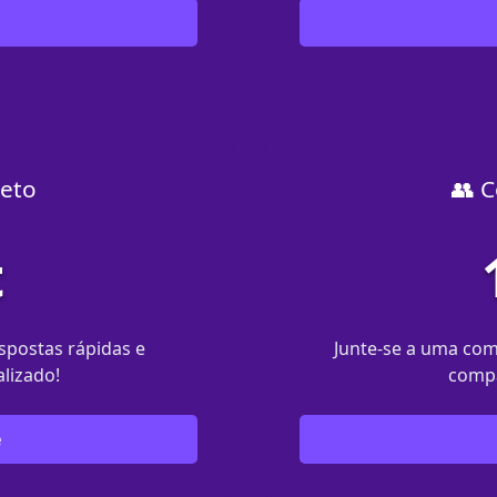
reto
👥 
t
espostas rápidas e
Junte-se a uma com
lizado!
compa
e