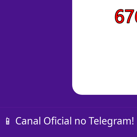
📱 Canal Oficial no Telegram!