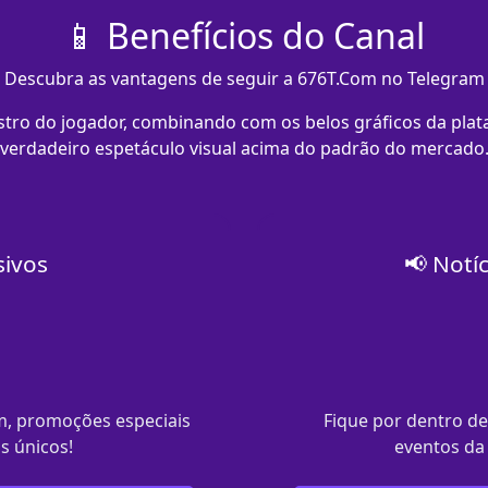
📱 Benefícios do Canal
Descubra as vantagens de seguir a 676T.Com no Telegram
astro do jogador, combinando com os belos gráficos da plat
verdadeiro espetáculo visual acima do padrão do mercado
sivos
📢 Notí
m, promoções especiais
Fique por dentro d
s únicos!
eventos da