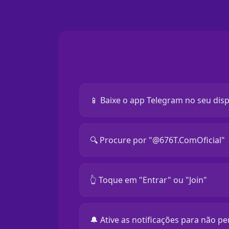
📱 Baixe o app Telegram no seu disp
🔍 Procure por "@676T.ComOficial"
👆 Toque em "Entrar" ou "Join"
🔔 Ative as notificações para não p