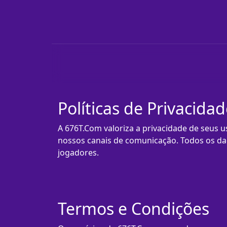
Políticas de Privacida
A 676T.Com valoriza a privacidade de seus 
nossos canais de comunicação. Todos os dad
jogadores.
Termos e Condições