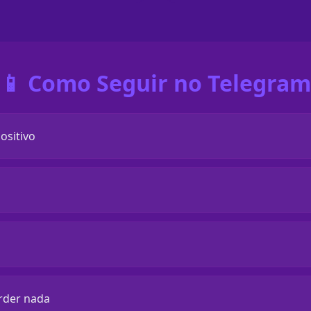
📱 Como Seguir no Telegram
ositivo
erder nada