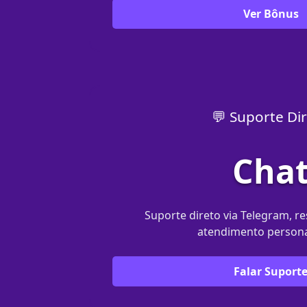
Ver Bônus
💬 Suporte Di
Cha
Suporte direto via Telegram, r
atendimento persona
Falar Suport