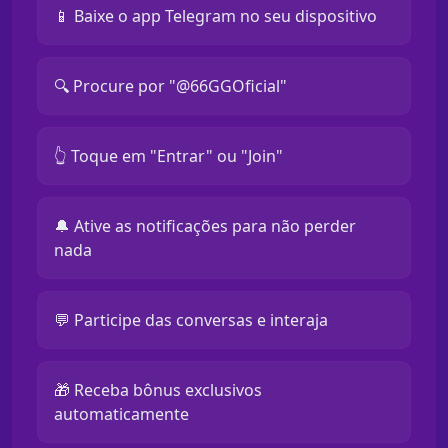
📱 Baixe o app Telegram no seu dispositivo
🔍 Procure por "@66GGOficial"
👆 Toque em "Entrar" ou "Join"
🔔 Ative as notificações para não perder
nada
💬 Participe das conversas e interaja
🎁 Receba bônus exclusivos
automaticamente