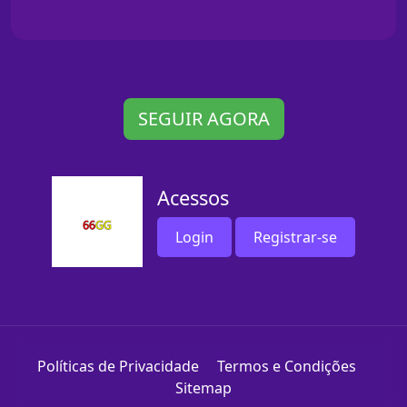
SEGUIR AGORA
Acessos
Login
Registrar-se
Políticas de Privacidade
Termos e Condições
Sitemap