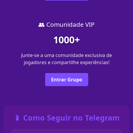
👥 Comunidade VIP
1000+
Junte-se a uma comunidade exclusiva de
jogadores e compartilhe experiências!
Entrar Grupo
📱 Como Seguir no Telegram