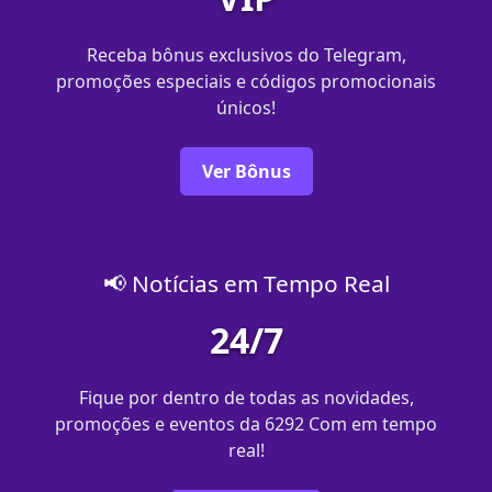
Receba bônus exclusivos do Telegram,
promoções especiais e códigos promocionais
únicos!
Ver Bônus
📢 Notícias em Tempo Real
24/7
Fique por dentro de todas as novidades,
promoções e eventos da 6292 Com em tempo
real!