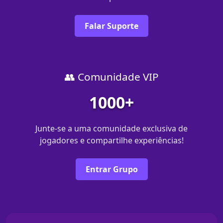
Falar Suporte
👥 Comunidade VIP
1000+
Junte-se a uma comunidade exclusiva de
jogadores e compartilhe experiências!
Entrar Grupo