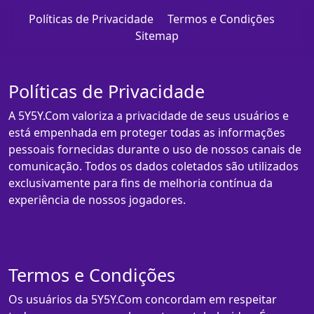
Políticas de Privacidade
Termos e Condições
Sitemap
Políticas de Privacidade
A 5Y5Y.Com valoriza a privacidade de seus usuários e
está empenhada em proteger todas as informações
pessoais fornecidas durante o uso de nossos canais de
comunicação. Todos os dados coletados são utilizados
exclusivamente para fins de melhoria contínua da
experiência de nossos jogadores.
Termos e Condições
Os usuários da 5Y5Y.Com concordam em respeitar