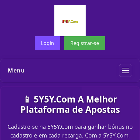
Login
Registrar-se
Menu
📱 5Y5Y.Com A Melhor
Plataforma de Apostas
Cadastre-se na 5Y5Y.Com para ganhar bônus no
cadastro e em cada recarga. Com a 5Y5Y.Com,