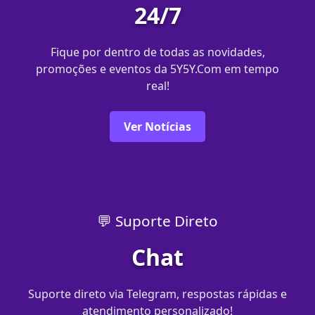
24/7
Fique por dentro de todas as novidades,
promoções e eventos da 5Y5Y.Com em tempo
real!
Ver Notícias
💬 Suporte Direto
Chat
Suporte direto via Telegram, respostas rápidas e
atendimento personalizado!