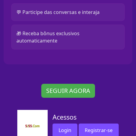
💬 Participe das conversas e interaja
🎁 Receba bônus exclusivos
automaticamente
SEGUIR AGORA
Acessos
Login
Registrar-se