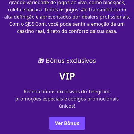
grande variedade de jogos ao vivo, como blackjack,
roleta e bacará. Todos os jogos são transmitidos em
alta definição e apresentados por dealers profissionais.
Com o 5J55.Com, você pode sentir a emoção de um
cassino real, direto do conforto da sua casa.
🎁 Bônus Exclusivos
VIP
Receba bônus exclusivos do Telegram,
promoções especiais e códigos promocionais
únicos!
Ver Bônus