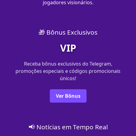
jogadores visionários.
🎁 Bônus Exclusivos
VIP
Receba bônus exclusivos do Telegram,
promoções especiais e códigos promocionais
únicos!
Ver Bônus
📢 Notícias em Tempo Real