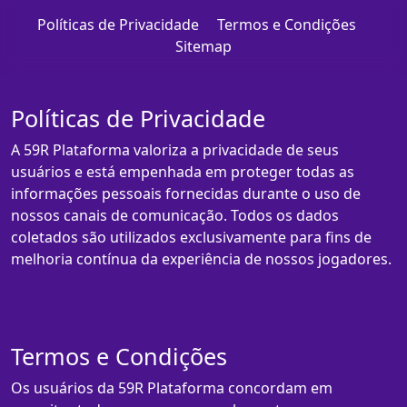
Políticas de Privacidade
Termos e Condições
Sitemap
Políticas de Privacidade
A 59R Plataforma valoriza a privacidade de seus
usuários e está empenhada em proteger todas as
informações pessoais fornecidas durante o uso de
nossos canais de comunicação. Todos os dados
coletados são utilizados exclusivamente para fins de
melhoria contínua da experiência de nossos jogadores.
Termos e Condições
Os usuários da 59R Plataforma concordam em