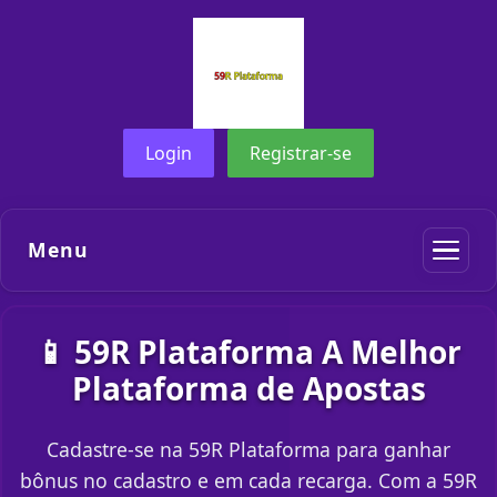
Login
Registrar-se
Menu
📱 59R Plataforma A Melhor
Plataforma de Apostas
Cadastre-se na 59R Plataforma para ganhar
bônus no cadastro e em cada recarga. Com a 59R