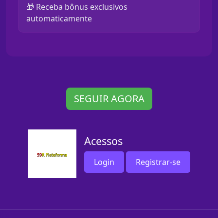
🎁 Receba bônus exclusivos
automaticamente
SEGUIR AGORA
Acessos
Login
Registrar-se