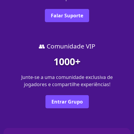
Falar Suporte
👥 Comunidade VIP
1000+
Junte-se a uma comunidade exclusiva de
jogadores e compartilhe experiências!
Entrar Grupo