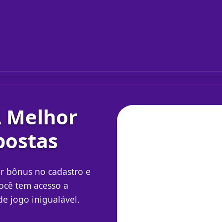
A Melhor
postas
r bônus no cadastro e
ocê tem acesso a
e jogo inigualável.