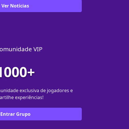
Ver Notícias
Comunidade VIP
1000+
unidade exclusiva de jogadores e
rtilhe experiências!
Entrar Grupo