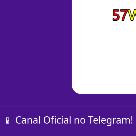
📱 Canal Oficial no Telegram!