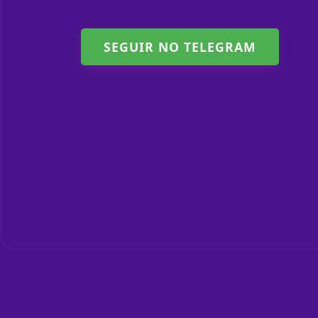
SEGUIR NO TELEGRAM