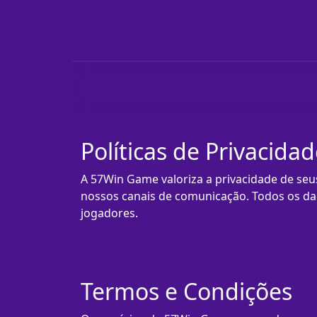
Políticas de Privacida
A 57Win Game valoriza a privacidade de se
nossos canais de comunicação. Todos os dad
jogadores.
Termos e Condições