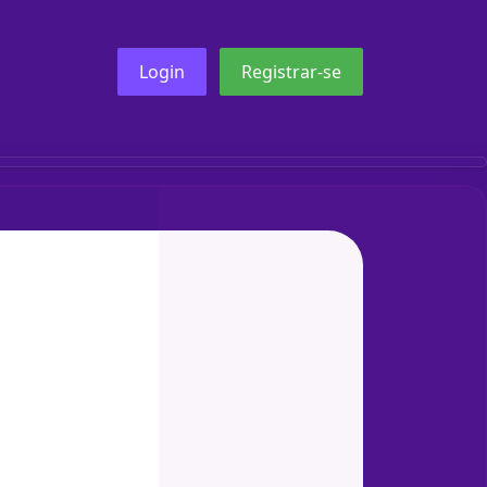
Login
Registrar-se