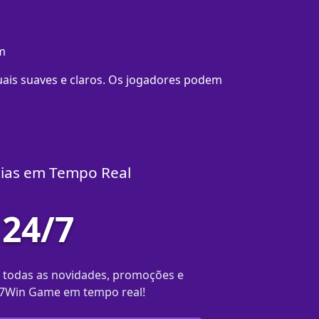
m
uais suaves e claros. Os jogadores podem
cias em Tempo Real
24/7
e todas as novidades, promoções e
57Win Game em tempo real!