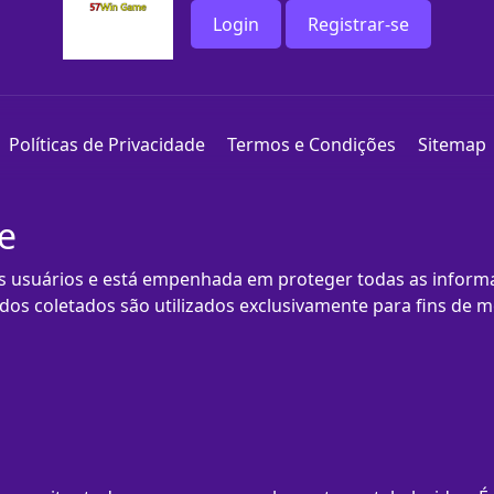
Login
Registrar-se
Políticas de Privacidade
Termos e Condições
Sitemap
de
us usuários e está empenhada em proteger todas as inform
os coletados são utilizados exclusivamente para fins de m