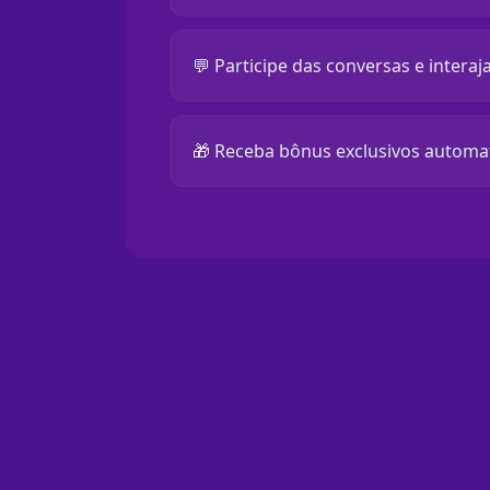
💬 Participe das conversas e interaj
🎁 Receba bônus exclusivos autom