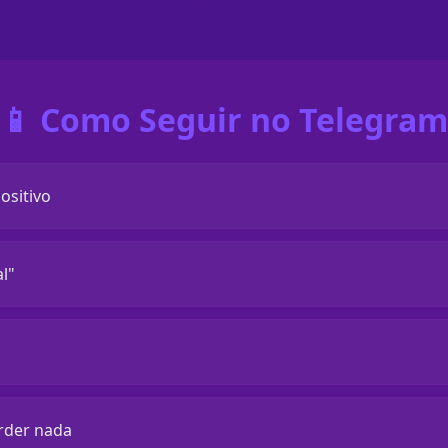
📱 Como Seguir no Telegram
ositivo
l"
erder nada