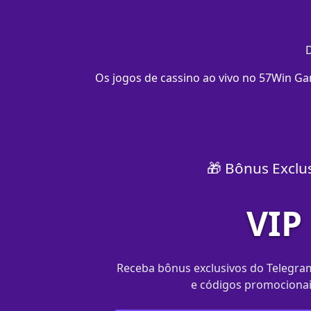
Os jogos de cassino ao vivo no 57Win Ga
🎁 Bônus Exclu
VIP
Receba bônus exclusivos do Telegra
e códigos promocionai