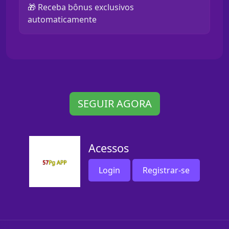
🎁 Receba bônus exclusivos
automaticamente
SEGUIR AGORA
Acessos
Login
Registrar-se