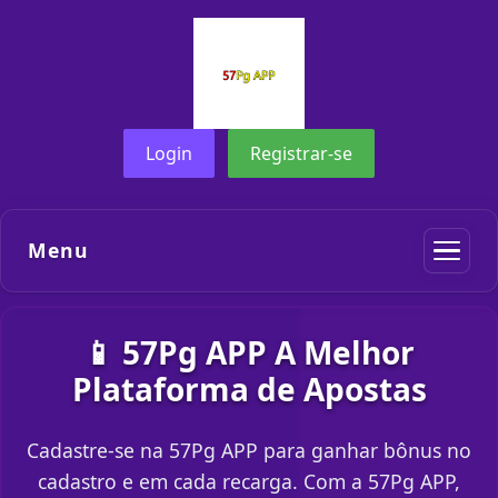
Login
Registrar-se
Menu
📱 57Pg APP A Melhor
Plataforma de Apostas
Cadastre-se na 57Pg APP para ganhar bônus no
cadastro e em cada recarga. Com a 57Pg APP,