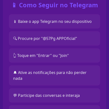
📱 Como Seguir no Telegram
📱 Baixe o app Telegram no seu dispositivo
🔍 Procure por "@57Pg APPOficial"
👆 Toque em "Entrar" ou "Join"
🔔 Ative as notificações para não perder
nada
💬 Participe das conversas e interaja