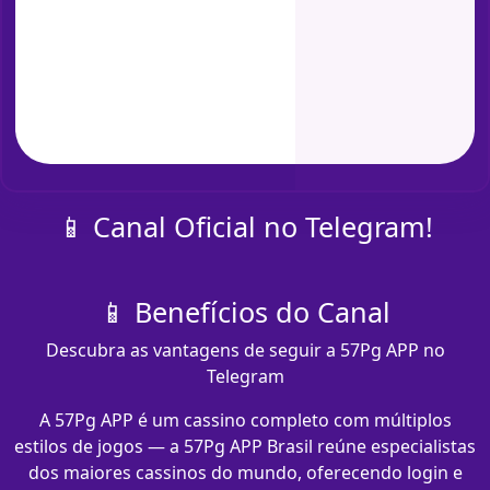
📱 Canal Oficial no Telegram!
📱 Benefícios do Canal
Descubra as vantagens de seguir a 57Pg APP no
Telegram
A 57Pg APP é um cassino completo com múltiplos
estilos de jogos — a 57Pg APP Brasil reúne especialistas
dos maiores cassinos do mundo, oferecendo login e