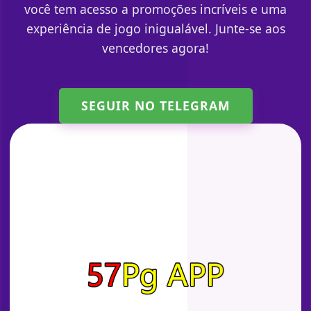
você tem acesso a promoções incríveis e uma
experiência de jogo inigualável. Junte-se aos
vencedores agora!
SEGUIR NO TELEGRAM