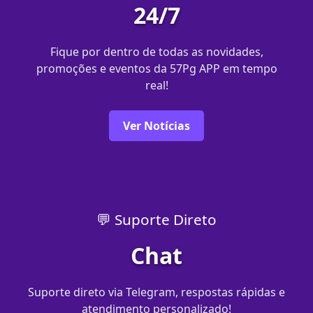
24/7
Fique por dentro de todas as novidades,
promoções e eventos da 57Pg APP em tempo
real!
Ver Notícias
💬 Suporte Direto
Chat
Suporte direto via Telegram, respostas rápidas e
atendimento personalizado!