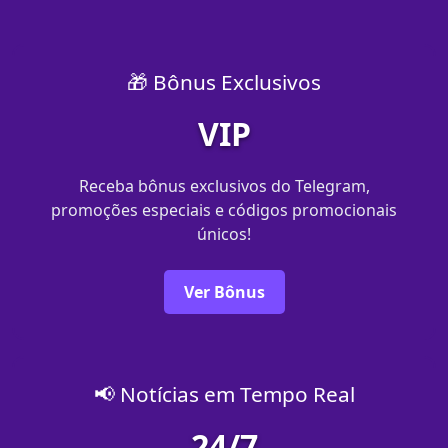
🎁 Bônus Exclusivos
VIP
Receba bônus exclusivos do Telegram,
promoções especiais e códigos promocionais
únicos!
Ver Bônus
📢 Notícias em Tempo Real
24/7