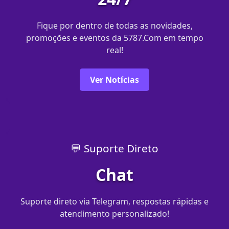
Fique por dentro de todas as novidades,
promoções e eventos da 5787.Com em tempo
real!
Ver Notícias
💬 Suporte Direto
Chat
Suporte direto via Telegram, respostas rápidas e
atendimento personalizado!