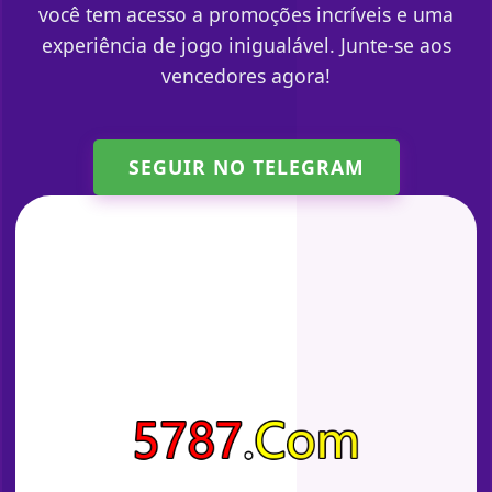
você tem acesso a promoções incríveis e uma
experiência de jogo inigualável. Junte-se aos
vencedores agora!
SEGUIR NO TELEGRAM