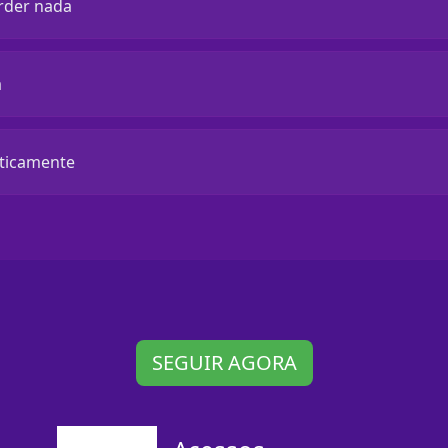
erder nada
a
aticamente
SEGUIR AGORA