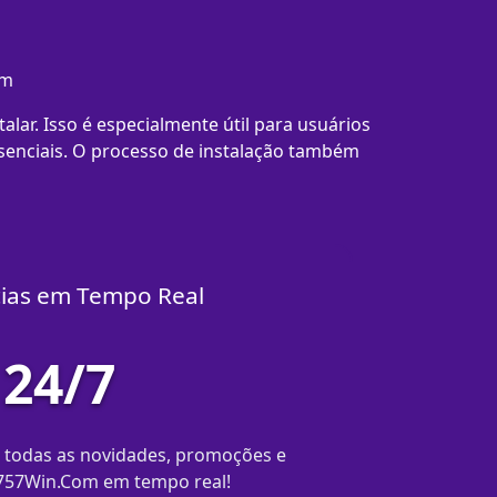
am
lar. Isso é especialmente útil para usuários
ssenciais. O processo de instalação também
cias em Tempo Real
24/7
e todas as novidades, promoções e
757Win.Com em tempo real!