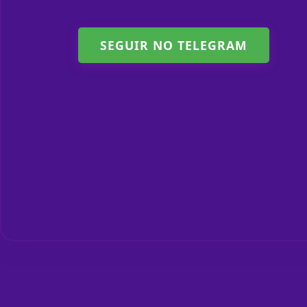
SEGUIR NO TELEGRAM