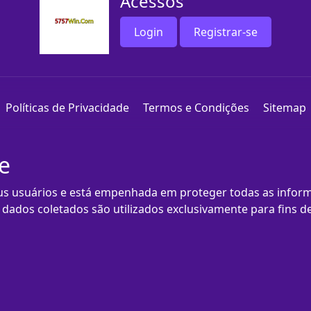
Acessos
Login
Registrar-se
Políticas de Privacidade
Termos e Condições
Sitemap
de
eus usuários e está empenhada em proteger todas as infor
dados coletados são utilizados exclusivamente para fins d