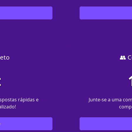
reto
👥 
t
espostas rápidas e
Junte-se a uma com
lizado!
compa
e