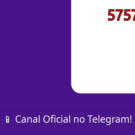
📱 Canal Oficial no Telegram!