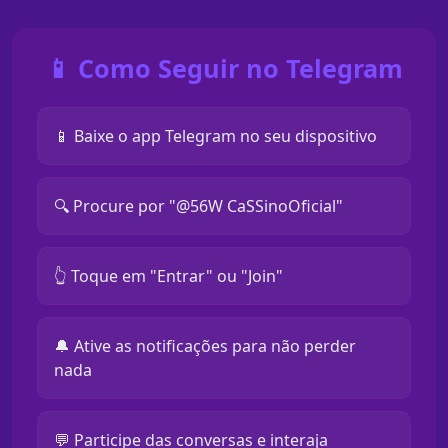
📱 Como Seguir no Telegram
📱 Baixe o app Telegram no seu dispositivo
🔍 Procure por "@56W CaSSinoOficial"
👆 Toque em "Entrar" ou "Join"
🔔 Ative as notificações para não perder
nada
💬 Participe das conversas e interaja