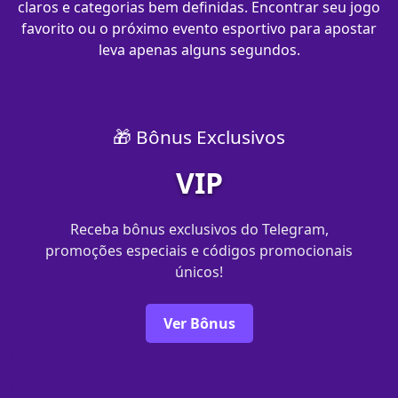
claros e categorias bem definidas. Encontrar seu jogo
favorito ou o próximo evento esportivo para apostar
leva apenas alguns segundos.
🎁 Bônus Exclusivos
VIP
Receba bônus exclusivos do Telegram,
promoções especiais e códigos promocionais
únicos!
Ver Bônus