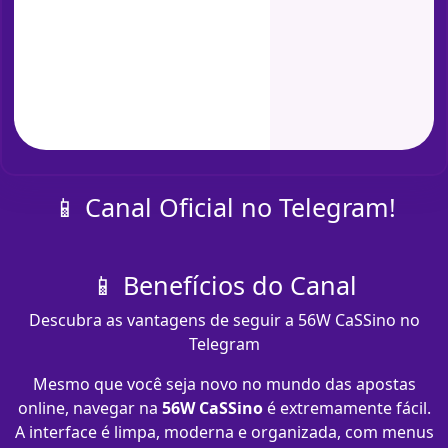
📱 Canal Oficial no Telegram!
📱 Benefícios do Canal
Descubra as vantagens de seguir a 56W CaSSino no
Telegram
Mesmo que você seja novo no mundo das apostas
online, navegar na
56W CaSSino
é extremamente fácil.
A interface é limpa, moderna e organizada, com menus