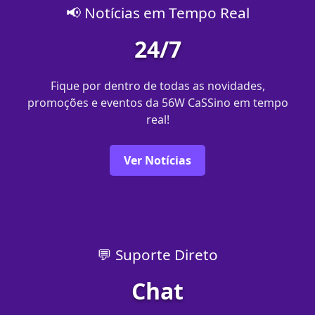
📢 Notícias em Tempo Real
24/7
Fique por dentro de todas as novidades,
promoções e eventos da 56W CaSSino em tempo
real!
Ver Notícias
💬 Suporte Direto
Chat