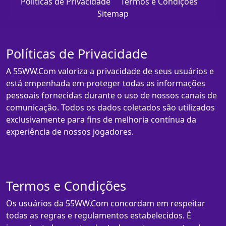
Políticas de Privacidade
Termos e Condições
Sitemap
Políticas de Privacidade
A 55WW.Com valoriza a privacidade de seus usuários e
está empenhada em proteger todas as informações
pessoais fornecidas durante o uso de nossos canais de
comunicação. Todos os dados coletados são utilizados
exclusivamente para fins de melhoria contínua da
experiência de nossos jogadores.
Termos e Condições
Os usuários da 55WW.Com concordam em respeitar
todas as regras e regulamentos estabelecidos. É