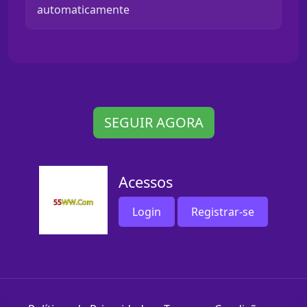
automaticamente
SEGUIR AGORA
Acessos
Login
Registrar-se