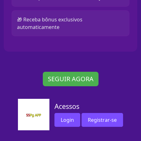
🎁 Receba bônus exclusivos
automaticamente
SEGUIR AGORA
Acessos
Login
Registrar-se