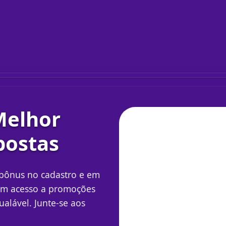
Melhor
postas
 bônus no cadastro e em
tem acesso a promoções
ualável. Junte-se aos