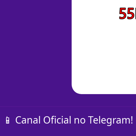
📱 Canal Oficial no Telegram!