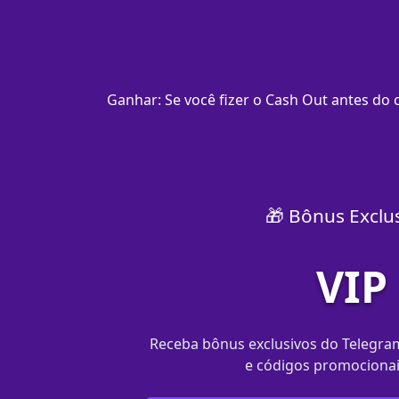
Ganhar: Se você fizer o Cash Out antes do 
🎁 Bônus Exclu
VIP
Receba bônus exclusivos do Telegra
e códigos promocionai