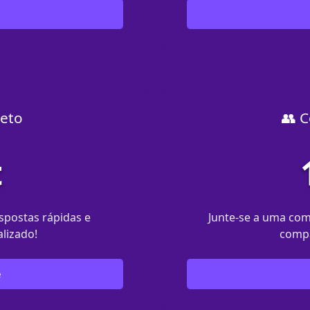
reto
👥 
t
espostas rápidas e
Junte-se a uma com
lizado!
compa
e