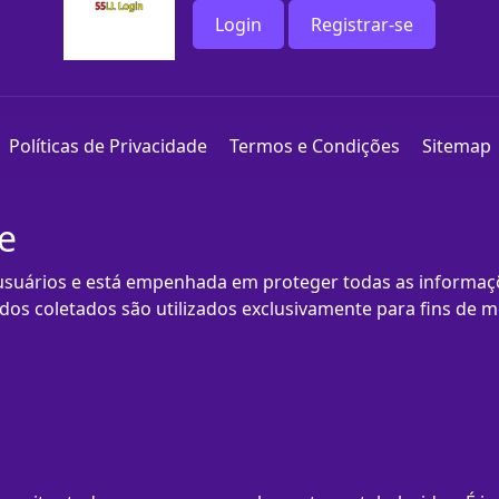
Login
Registrar-se
Políticas de Privacidade
Termos e Condições
Sitemap
de
s usuários e está empenhada em proteger todas as informaç
os coletados são utilizados exclusivamente para fins de m