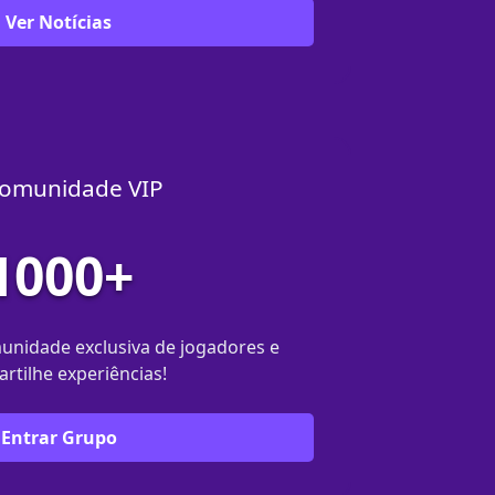
Ver Notícias
Comunidade VIP
1000+
unidade exclusiva de jogadores e
rtilhe experiências!
Entrar Grupo