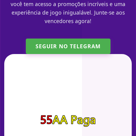
você tem acesso a promoções incríveis e uma
experiência de jogo inigualável. Junte-se aos
vencedores agora!
SEGUIR NO TELEGRAM