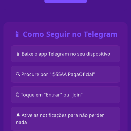
📱 Como Seguir no Telegram
📱 Baixe o app Telegram no seu dispositivo
🔍 Procure por "@55AA PagaOficial"
👆 Toque em "Entrar" ou "Join"
🔔 Ative as notificações para não perder
nada