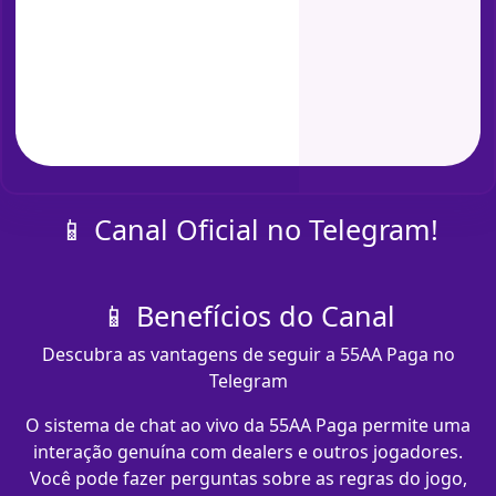
📱 Canal Oficial no Telegram!
📱 Benefícios do Canal
Descubra as vantagens de seguir a 55AA Paga no
Telegram
O sistema de chat ao vivo da 55AA Paga permite uma
interação genuína com dealers e outros jogadores.
Você pode fazer perguntas sobre as regras do jogo,