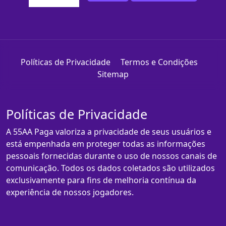
Políticas de Privacidade
Termos e Condições
Sitemap
Políticas de Privacidade
A 55AA Paga valoriza a privacidade de seus usuários e
está empenhada em proteger todas as informações
pessoais fornecidas durante o uso de nossos canais de
comunicação. Todos os dados coletados são utilizados
exclusivamente para fins de melhoria contínua da
experiência de nossos jogadores.