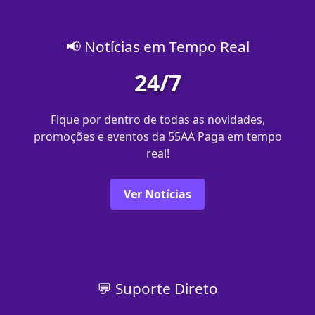
📢 Notícias em Tempo Real
24/7
Fique por dentro de todas as novidades,
promoções e eventos da 55AA Paga em tempo
real!
Ver Notícias
💬 Suporte Direto