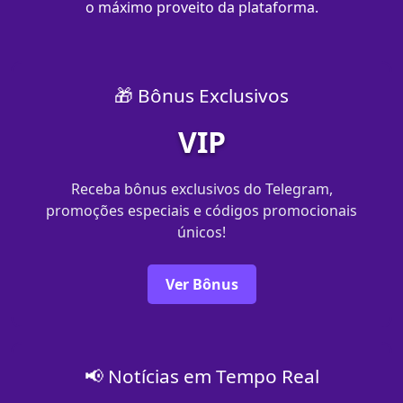
o máximo proveito da plataforma.
🎁 Bônus Exclusivos
VIP
Receba bônus exclusivos do Telegram,
promoções especiais e códigos promocionais
únicos!
Ver Bônus
📢 Notícias em Tempo Real