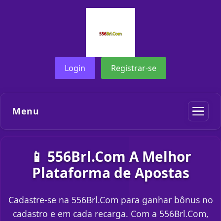
Login
Registrar-se
Menu
📱 556Brl.Com A Melhor
Plataforma de Apostas
Cadastre-se na 556Brl.Com para ganhar bônus no
cadastro e em cada recarga. Com a 556Brl.Com,