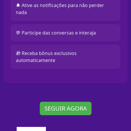
🔔 Ative as notificações para não perder
nada
💬 Participe das conversas e interaja
🎁 Receba bônus exclusivos
automaticamente
SEGUIR AGORA