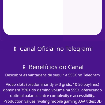
📱 Canal Oficial no Telegram!
📱 Benefícios do Canal
Descubra as vantagens de seguir a 555X no Telegram
Vídeo slots (predominantly 5×3 grids, 10-50 paylines)
dominam 75%+ do gaming volume na 555X, oferecendo
optimal balance entre complexity e accessibility.
Production values rivaling mobile gaming AAA titles: 3D