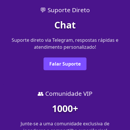
💬 Suporte Direto
Chat
Suporte direto via Telegram, respostas rápidas e
atendimento personalizado!
Falar Suporte
👥 Comunidade VIP
1000+
Junte-se a uma comunidade exclusiva de