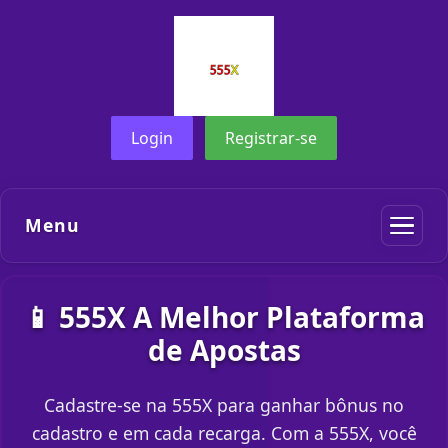
Login
Registrar-se
Menu
📱 555X A Melhor Plataforma
de Apostas
Cadastre-se na 555X para ganhar bônus no
cadastro e em cada recarga. Com a 555X, você