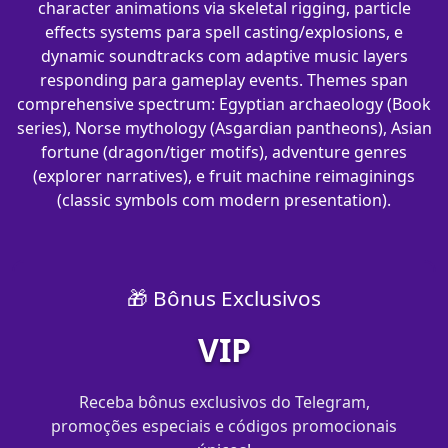
character animations via skeletal rigging, particle
effects systems para spell casting/explosions, e
dynamic soundtracks com adaptive music layers
responding para gameplay events. Themes span
comprehensive spectrum: Egyptian archaeology (Book
series), Norse mythology (Asgardian pantheons), Asian
fortune (dragon/tiger motifs), adventure genres
(explorer narratives), e fruit machine reimaginings
(classic symbols com modern presentation).
🎁 Bônus Exclusivos
VIP
Receba bônus exclusivos do Telegram,
promoções especiais e códigos promocionais