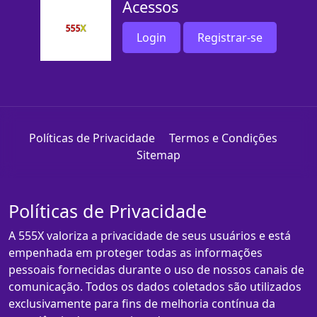
Acessos
Login
Registrar-se
Políticas de Privacidade
Termos e Condições
Sitemap
Políticas de Privacidade
A 555X valoriza a privacidade de seus usuários e está
empenhada em proteger todas as informações
pessoais fornecidas durante o uso de nossos canais de
comunicação. Todos os dados coletados são utilizados
exclusivamente para fins de melhoria contínua da